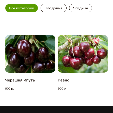
Все категории
Плодовые
Ягодные
Черешня Ипуть
Ревна
900
р.
900
р.