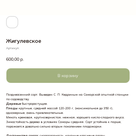
Жигулевское
Артикул:
600,00
р.
В корзину
Позднеосенний сорт. Выведен С. П. Кедриным на Самарской опытной станции
по садоводству.
Деревья
быстрорастущие.
Плоды
крупные, средней массой 120-200 г, (максимальная до 350 г),
одномерные, очень привлекательные.
Мякоть кремовая, крупнозернистая, нежная, хорошего кисло-сладкого вкуса.
Зимостойкость дерева в условиях Самары средняя. Сорт устойчив к парше,
поражается довольно сильно вторым поколением плодожорки.
Достоинства сорта:
скороплодность, крупные красивые плоды.