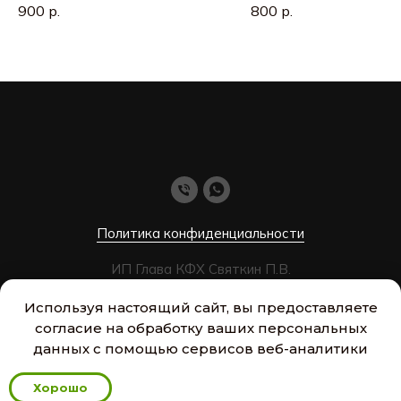
900
р.
800
р.
Политика конфиденциальности
ИП Глава КФХ Святкин П.В.
ИНН: 631909798049
Используя настоящий сайт, вы предоставляете
наверх
согласие на обработку ваших персональных
данных с помощью сервисов веб-аналитики
Хорошо